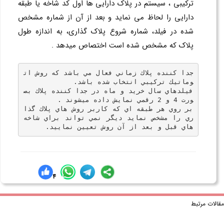
تركيبي ، سيستم در پلاك دارايي ها اول كد شاخه يا طبقه
دارايي را لحاظ مي نمايد و بعد از آن از شماره مشخص
شده در فيلد، شماره شروع پلاك گذاري، به اندازه طول
پلاك كه مشخص شده است اختصاص ميدهد .
جدا كننده پلاك زماني فعال مي باشد كه روش ات
وماتيك تركيبي انتخاب شده باشد.
فيلدهاي سال خريد و ماه در جدا كننده پلاك بص
ورت 4 و 2 رقمي نمايش داده ميشوند .
بر روي هر طبقه اي كه كاربر روش هاي پلاك گذا
ري را مشخص نمايد ديگر نمي تواند براي شاخه 
هاي قبل و بعد از آن روش تعیین نمایيد.
4
لات مرتبط