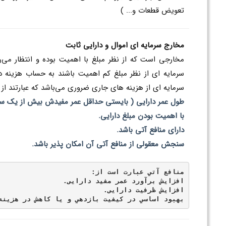
تعويض قطعات و... )
مخارج سرمایه ای اموال و دارایی ثابت
مخارجي است که از نظر مبلغ با اهميت بوده و انتظار می‌رو
سرمايه اي از نظر مبلغ کم اهميت باشند به حساب هزينه 
سرمايه اي از هزينه هاي جاري ضروري می‌باشد که عبارتند از :
طول عمر دارايي ( بايستي حداقل عمر مفيدش بيش از يك سا
با اهميت بودن مبلغ دارايی.
داراي منافع آتي باشد.
سنجش معقولي از منافع آتي آن امكان پذير باشد.
منافع آتي عبارت است از:
افزايش برآورد عمر مفيد دارايی.
افزايش ظرفيت دارايی.
بهبود اساسي در کیفیت بازدهي و يا کاهش در هزينه