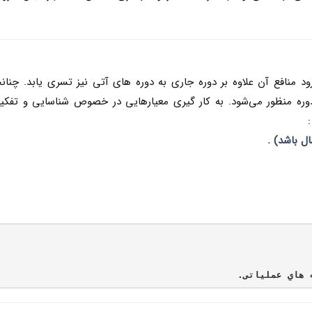
د منافع آن علاوه بر دوره جاري به دوره هاي آتي نيز تسري يابد. چنان
دوره منظور می‌شود. به کار گیری معيارهايي در خصوص شناسايي و تفك
ل باشد) .
 هاي عملياتی.