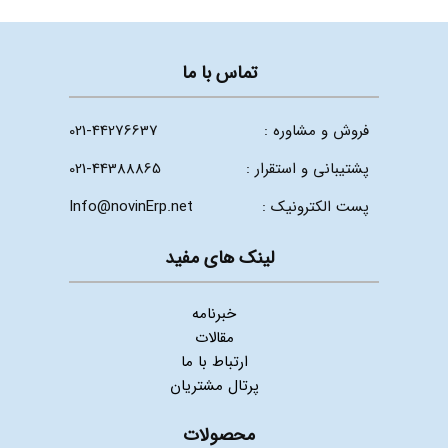
تماس با ما
فروش و مشاوره :
021-44276637
پشتیبانی و استقرار :
021-44388865
پست الکترونیک :
Info@novinErp.net
لینک های مفید
خبرنامه
مقالات
ارتباط با ما
پرتال مشتریان
محصولات