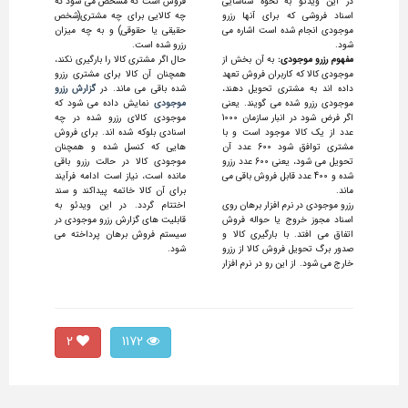
در این ویدئو به نحوه شناسایی
فروش است که مشخص می شود که
اسناد فروشی که برای آنها رزرو
چه کالایی برای چه مشتری(شخص
موجودی انجام شده است اشاره می
حقیقی یا حقوقی) و به چه میزان
شود.
رزرو شده است.
مفهوم رزرو موجودی:
به آن بخش از
حال اگر مشتری کالا را بارگیری نکند،
موجودی کالا که کاربران فروش تعهد
همچنان آن کالا برای مشتری رزرو
داده اند به مشتری تحویل دهند،
شده باقی می ماند. در
گزارش رزرو
موجودی رزرو شده می گویند. یعنی
موجودی
نمایش داده می شود که
اگر فرض شود در انبار سازمان 1000
موجودی کالای رزرو شده در چه
عدد از یک کالا موجود است و با
اسنادی بلوکه شده اند. برای فروش
مشتری توافق شود 600 عدد آن
هایی که کنسل شده و همچنان
تحویل می شود، یعنی 600 عدد رزرو
موجودی کالا در حالت رزرو باقی
شده و 400 عدد قابل فروش باقی می
مانده است، نیاز است ادامه فرآیند
ماند.
برای آن کالا خاتمه پیداکند و سند
رزرو موجودی در نرم افزار برهان روی
اختتام گردد. در این ویدئو به
اسناد مجوز خروج یا حواله فروش
قابلیت های گزارش رزرو موجودی در
اتفاق می افتد. با بارگیری کالا و
سیستم فروش برهان پرداخته می
صدور برگ تحویل فروش کالا از رزرو
شود.
خارج می شود. از این رو در نرم افزار
2
1172