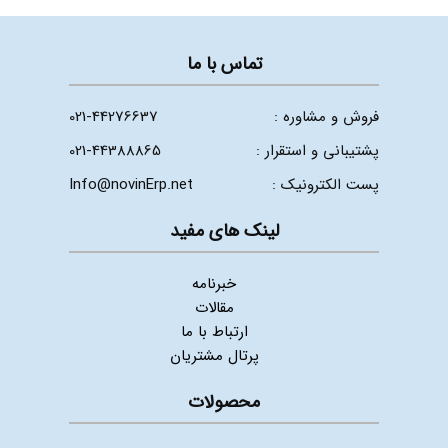
تماس با ما
فروش و مشاوره :
021-44276637
پشتیبانی و استقرار :
021-44388865
پست الکترونیک :
Info@novinErp.net
لینک های مفید
خبرنامه
مقالات
ارتباط با ما
پرتال مشتریان
محصولات