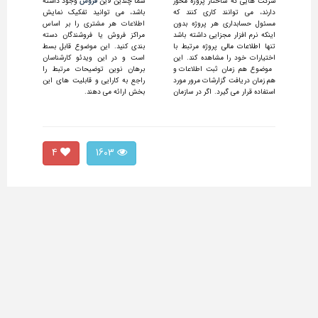
شرکت هایی که ساختار پروژه محور
شما چندین لاین
فروش
وجود داشته
دارند، می توانند کاری کنند که
باشد، می توانید تفکیک نمایش
مسئول حسابداری هر پروژه بدون
اطلاعات هر مشتری را بر اساس
اینکه نرم افزار مجزایی داشته باشد
مراکز فروش یا فروشندگان دسته
تنها
اطلاعات مالی
پروژه مرتبط با
بندی کنید. این موضوع قابل بسط
اختیارات خود را مشاهده کند. این
است و در این ویدئو کارشناسان
موضوع هم زمان ثبت اطلاعات و
برهان نوین توضیحات مرتبط را
هم زمان دریافت گزارشات مرور مورد
راجع به کارایی و قابلیت های این
استفاده قرار می گیرد. اگر در سازمان
بخش ارائه می دهند.
4
1603